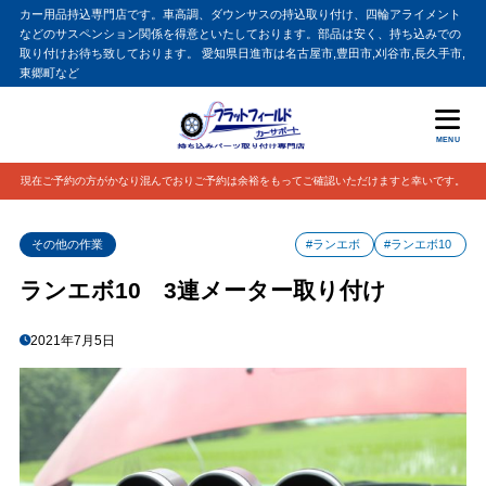
カー用品持込専門店です。車高調、ダウンサスの持込取り付け、四輪アライメント
などのサスペンション関係を得意といたしております。部品は安く、持ち込みでの
取り付けお待ち致しております。 愛知県日進市は名古屋市,豊田市,刈谷市,長久手市,
東郷町など
MENU
現在ご予約の方がかなり混んでおりご予約は余裕をもってご確認いただけますと幸いです。
その他の作業
#ランエボ
#ランエボ10
ランエボ10 3連メーター取り付け
2021年7月5日