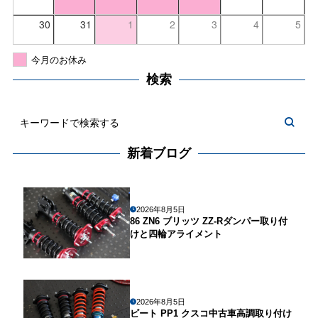
30
31
1
2
3
4
5
今月のお休み
検索
新着ブログ
2026年8月5日
86 ZN6 ブリッツ ZZ-Rダンパー取り付
けと四輪アライメント
2026年8月5日
ビート PP1 クスコ中古車高調取り付け