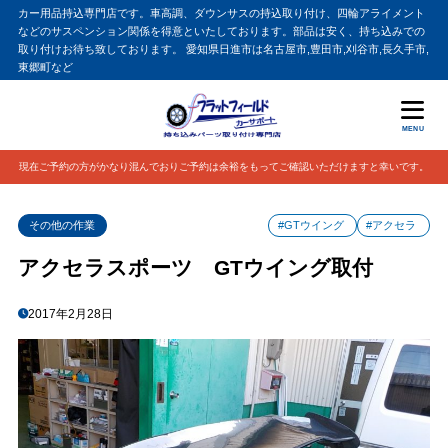
カー用品持込専門店です。車高調、ダウンサスの持込取り付け、四輪アライメント
などのサスペンション関係を得意といたしております。部品は安く、持ち込みでの
取り付けお待ち致しております。 愛知県日進市は名古屋市,豊田市,刈谷市,長久手市,
東郷町など
MENU
現在ご予約の方がかなり混んでおりご予約は余裕をもってご確認いただけますと幸いです。
その他の作業
#GTウイング
#アクセラ
アクセラスポーツ GTウイング取付
2017年2月28日