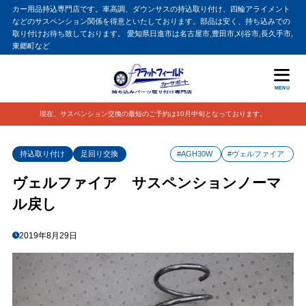
カー用品持込専門店です。車高調、ダウンサスの持込取り付け、四輪アライメント
などのサスペンション関係を得意といたしております。部品は安く、持ち込みでの
取り付けお待ち致しております。 愛知県日進市は名古屋市,豊田市,刈谷市,長久手市,
東郷町など
MENU
現在、サスペンション交換の最短のご予約は10月中旬となっております。
持込取り付け
足回り交換
#AGH30W
#ヴェルファイア
ヴェルファイア サスペンションノーマ
ル戻し
2019年8月29日