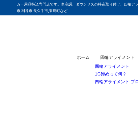
カー用品持込専門店です。車高調、ダウンサスの持込取り付け、四輪アラ
市,刈谷市,長久手市,東郷町など
ホーム
四輪アライメント
四輪アライメント
1G締めって何？
四輪アライメント ブ