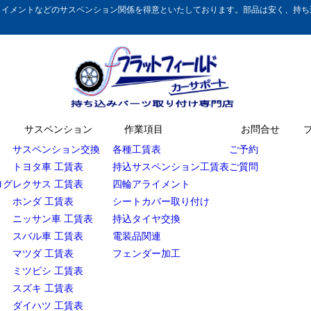
イメントなどのサスペンション関係を得意といたしております。部品は安く、持ち込
サスペンション
作業項目
お問合せ
サスペンション交換
各種工賃表
ご予約
トヨタ車 工賃表
持込サスペンション工賃表
ご質問
ログ
レクサス 工賃表
四輪アライメント
ホンダ 工賃表
シートカバー取り付け
ニッサン車 工賃表
持込タイヤ交換
スバル車 工賃表
電装品関連
マツダ 工賃表
フェンダー加工
ミツビシ 工賃表
スズキ 工賃表
ダイハツ 工賃表