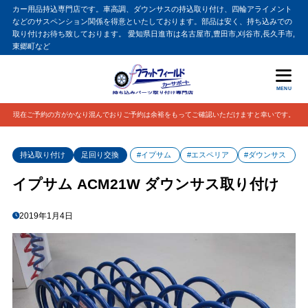
カー用品持込専門店です。車高調、ダウンサスの持込取り付け、四輪アライメント
などのサスペンション関係を得意といたしております。部品は安く、持ち込みでの
取り付けお待ち致しております。 愛知県日進市は名古屋市,豊田市,刈谷市,長久手市,
東郷町など
MENU
現在ご予約の方がかなり混んでおりご予約は余裕をもってご確認いただけますと幸いです。
持込取り付け
足回り交換
#イプサム
#エスペリア
#ダウンサス
イプサム ACM21W ダウンサス取り付け
2019年1月4日