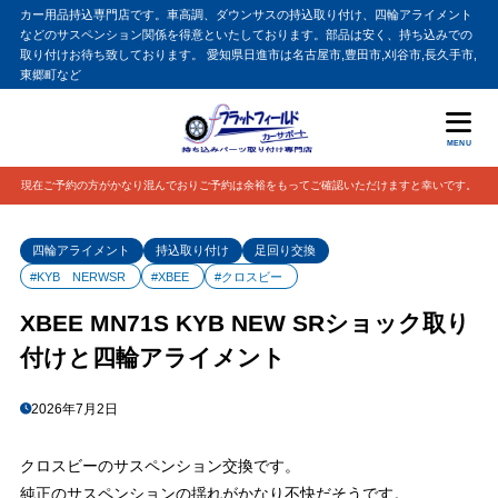
カー用品持込専門店です。車高調、ダウンサスの持込取り付け、四輪アライメント
などのサスペンション関係を得意といたしております。部品は安く、持ち込みでの
取り付けお待ち致しております。 愛知県日進市は名古屋市,豊田市,刈谷市,長久手市,
東郷町など
MENU
現在ご予約の方がかなり混んでおりご予約は余裕をもってご確認いただけますと幸いです。
四輪アライメント
持込取り付け
足回り交換
#KYB NERWSR
#XBEE
#クロスビー
XBEE MN71S KYB NEW SRショック取り
付けと四輪アライメント
2026年7月2日
クロスビーのサスペンション交換です。
純正のサスペンションの揺れがかなり不快だそうです。