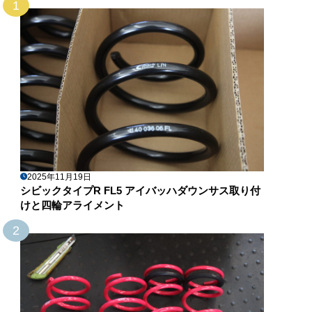
1
2025年11月19日
シビックタイプR FL5 アイバッハダウンサス取り付
けと四輪アライメント
2