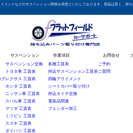
イメントなどのサスペンション関係を得意といたしております。部品は安く、持ち込
サスペンション
作業項目
お問合せ
サスペンション交換
各種工賃表
ご予約
トヨタ車 工賃表
持込サスペンション工賃表
ご質問
ログ
レクサス 工賃表
四輪アライメント
ホンダ 工賃表
シートカバー取り付け
ニッサン車 工賃表
持込タイヤ交換
スバル車 工賃表
電装品関連
マツダ 工賃表
フェンダー加工
ミツビシ 工賃表
スズキ 工賃表
ダイハツ 工賃表