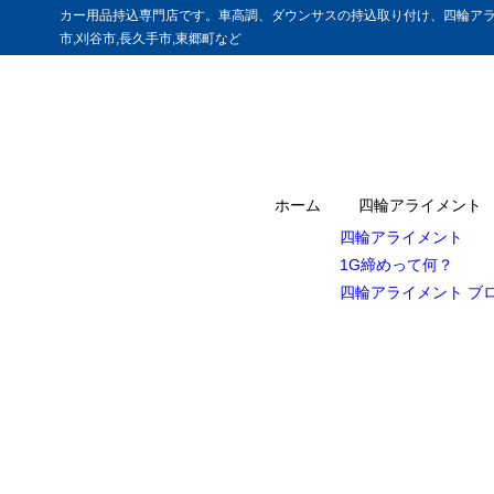
カー用品持込専門店です。車高調、ダウンサスの持込取り付け、四輪アラ
市,刈谷市,長久手市,東郷町など
ホーム
四輪アライメント
四輪アライメント
1G締めって何？
四輪アライメント ブ