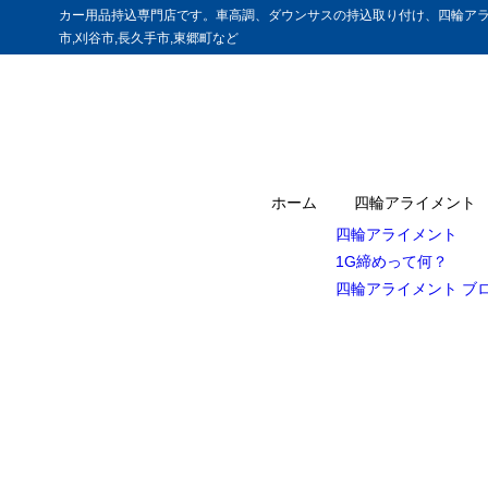
カー用品持込専門店です。車高調、ダウンサスの持込取り付け、四輪アラ
市,刈谷市,長久手市,東郷町など
ホーム
四輪アライメント
四輪アライメント
1G締めって何？
四輪アライメント ブ