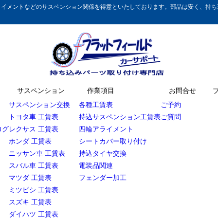
イメントなどのサスペンション関係を得意といたしております。部品は安く、持ち込
サスペンション
作業項目
お問合せ
サスペンション交換
各種工賃表
ご予約
トヨタ車 工賃表
持込サスペンション工賃表
ご質問
ログ
レクサス 工賃表
四輪アライメント
ホンダ 工賃表
シートカバー取り付け
ニッサン車 工賃表
持込タイヤ交換
スバル車 工賃表
電装品関連
マツダ 工賃表
フェンダー加工
ミツビシ 工賃表
スズキ 工賃表
ダイハツ 工賃表