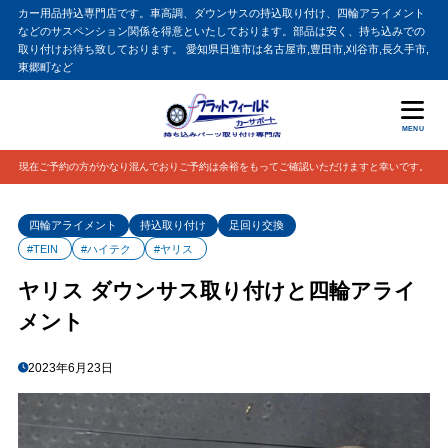
カー用品持込専門店です。車高調、ダウンサスの持込取り付け、四輪アライメント
などのサスペンション関係を得意といたしております。部品は安く、持ち込みでの
取り付けお待ち致しております。 愛知県日進市は名古屋市,豊田市,刈谷市,長久手市,
東郷町など
MENU
現在ご予約の方がかなり混んでおりご予約は余裕をもってご確認いただけますと幸いです。
四輪アライメント
持込取り付け
足回り交換
#TEIN
#ハイテク
#ヤリス
ヤリス ダウンサス取り付けと四輪アライ
メント
2023年6月23日