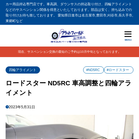
カー用品持込専門店です。車高調、ダウンサスの持込取り付け、四輪アライメント
などのサスペンション関係を得意といたしております。部品は安く、持ち込みでの
取り付けお待ち致しております。 愛知県日進市は名古屋市,豊田市,刈谷市,長久手市,
東郷町など
MENU
現在、サスペンション交換の最短のご予約は10月中旬となっております。
四輪アライメント
#ND5RC
#ロードスター
ロードスター ND5RC 車高調整と四輪アラ
イメント
2023年5月31日