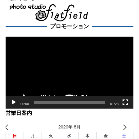
プロモーション
動
画
プ
レー
ヤー
00:00
01:28
営業日案内
2026年 8月
日
月
火
水
木
金
土