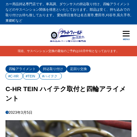
カー用品持込専門店です。車高調、ダウンサスの持込取り付け、四輪アライメント
などのサスペンション関係を得意といたしております。部品は安く、持ち込みでの
取り付けお待ち致しております。 愛知県日進市は名古屋市,豊田市,刈谷市,長久手市,
東郷町など
MENU
現在、サスペンション交換の最短のご予約は10月中旬となっております。
四輪アライメント
持込取り付け
足回り交換
#C-HR
#TEIN
#ハイテク
C-HR TEIN ハイテク取付と四輪アライメ
ント
2023年3月5日