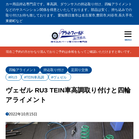
カー用品持込専門店です。車高調、ダウンサスの持込取り付け、四輪アライメント
などのサスペンション関係を得意といたしております。部品は安く、持ち込みでの
取り付けお待ち致しております。 愛知県日進市は名古屋市,豊田市,刈谷市,長久手市,
東郷町など
MENU
現在ご予約の方がかなり混んでおりご予約は余裕をもってご確認いただけますと幸いです。
四輪アライメント
持込取り付け
足回り交換
#RU3
#TEIN車高調
#ヴェゼル
ヴェゼル RU3 TEIN車高調取り付けと四輪
アライメント
2022年10月15日