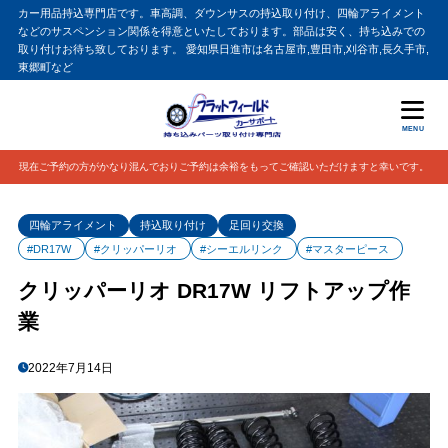
カー用品持込専門店です。車高調、ダウンサスの持込取り付け、四輪アライメント
などのサスペンション関係を得意といたしております。部品は安く、持ち込みでの
取り付けお待ち致しております。 愛知県日進市は名古屋市,豊田市,刈谷市,長久手市,
東郷町など
MENU
現在ご予約の方がかなり混んでおりご予約は余裕をもってご確認いただけますと幸いです。
四輪アライメント
持込取り付け
足回り交換
#DR17W
#クリッパーリオ
#シーエルリンク
#マスターピース
クリッパーリオ DR17W リフトアップ作
業
2022年7月14日