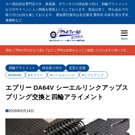
カー用品持込専門店です。車高調、ダウンサスの持込取り付け、四輪アライメント
などのサスペンション関係を得意といたしております。部品は安く、持ち込みでの
取り付けお待ち致しております。 愛知県日進市は名古屋市,豊田市,刈谷市,長久手市,
東郷町など
MENU
現在ご予約の方がかなり混んでおりご予約は余裕をもってご確認いただけますと幸いです。
四輪アライメント
持込取り付け
足回り交換
#DA64W
#エブリー
#シーエルリンク
#リフトアップ
エブリー DA64V シーエルリンクアップス
プリング交換と四輪アライメント
2026年6月14日