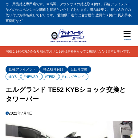
カー用品持込専門店です。車高調、ダウンサスの持込取り付け、四輪アライメント
などのサスペンション関係を得意といたしております。部品は安く、持ち込みでの
取り付けお待ち致しております。 愛知県日進市は名古屋市,豊田市,刈谷市,長久手市,
東郷町など
MENU
現在ご予約の方がかなり混んでおりご予約は余裕をもってご確認いただけますと幸いです。
四輪アライメント
持込取り付け
足回り交換
#KYB
#NEWSR
#TE52
#エルグランド
エルグランド TE52 KYBショック交換と
タワーバー
2022年7月4日