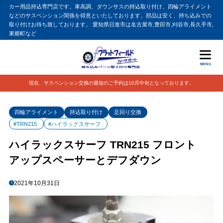
カー用品持込専門店です。車高調、ダウンサスの持込取り付け、四輪アライメント
などのサスペンション関係を得意といたしております。部品は安く、持ち込みでの
取り付けお待ち致しております。 愛知県日進市は名古屋市,豊田市,刈谷市,長久手市,
東郷町など
MENU
現在、サスペンション交換の最短のご予約は10月中旬となっております。
四輪アライメント
持込取り付け
足回り交換
#TRN215
#ハイラックスサーフ
ハイラックスサーフ TRN215 フロント
アップスペーサーとデフダウン
2021年10月31日