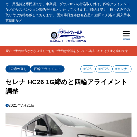
カー用品持込専門店です。車高調、ダウンサスの持込取り付け、四輪アライメント
などのサスペンション関係を得意といたしております。部品は安く、持ち込みでの
取り付けお待ち致しております。 愛知県日進市は名古屋市,豊田市,刈谷市,長久手市,
東郷町など
MENU
現在ご予約の方がかなり混んでおりご予約は余裕をもってご確認いただけますと幸いです。
1G締め直し
四輪アライメント
#C26
#HF26
#セレナ
セレナ HC26 1G締めと四輪アライメント
調整
2021年7月21日