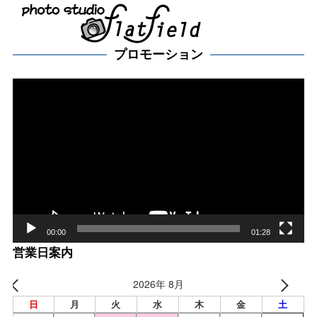
プロモーション
動
画
プ
レー
ヤー
00:00
01:28
営業日案内
2026年 8月
日
月
火
水
木
金
土