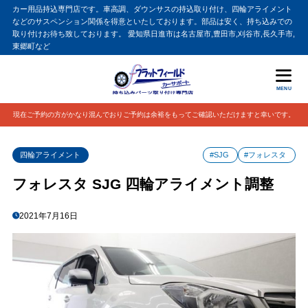
カー用品持込専門店です。車高調、ダウンサスの持込取り付け、四輪アライメント
などのサスペンション関係を得意といたしております。部品は安く、持ち込みでの
取り付けお待ち致しております。 愛知県日進市は名古屋市,豊田市,刈谷市,長久手市,
東郷町など
MENU
現在ご予約の方がかなり混んでおりご予約は余裕をもってご確認いただけますと幸いです。
四輪アライメント
#SJG
#フォレスタ
フォレスタ SJG 四輪アライメント調整
2021年7月16日