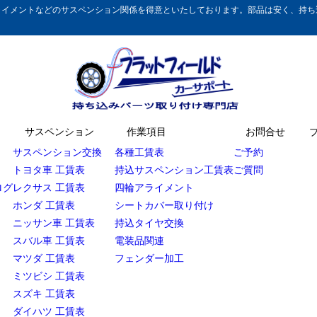
イメントなどのサスペンション関係を得意といたしております。部品は安く、持ち込
サスペンション
作業項目
お問合せ
サスペンション交換
各種工賃表
ご予約
トヨタ車 工賃表
持込サスペンション工賃表
ご質問
ログ
レクサス 工賃表
四輪アライメント
ホンダ 工賃表
シートカバー取り付け
ニッサン車 工賃表
持込タイヤ交換
スバル車 工賃表
電装品関連
マツダ 工賃表
フェンダー加工
ミツビシ 工賃表
スズキ 工賃表
ダイハツ 工賃表