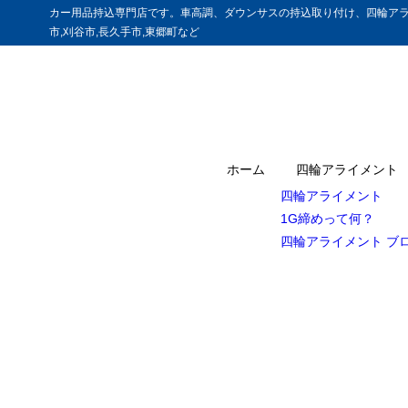
カー用品持込専門店です。車高調、ダウンサスの持込取り付け、四輪アラ
市,刈谷市,長久手市,東郷町など
ホーム
四輪アライメント
四輪アライメント
1G締めって何？
四輪アライメント ブ