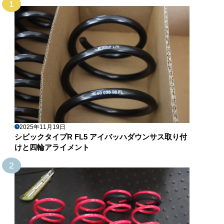
1
2025年11月19日
シビックタイプR FL5 アイバッハダウンサス取り付
けと四輪アライメント
2