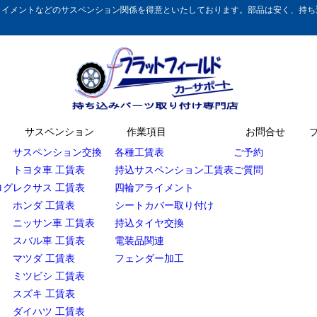
イメントなどのサスペンション関係を得意といたしております。部品は安く、持ち込
サスペンション
作業項目
お問合せ
サスペンション交換
各種工賃表
ご予約
トヨタ車 工賃表
持込サスペンション工賃表
ご質問
ログ
レクサス 工賃表
四輪アライメント
ホンダ 工賃表
シートカバー取り付け
ニッサン車 工賃表
持込タイヤ交換
スバル車 工賃表
電装品関連
マツダ 工賃表
フェンダー加工
ミツビシ 工賃表
スズキ 工賃表
ダイハツ 工賃表