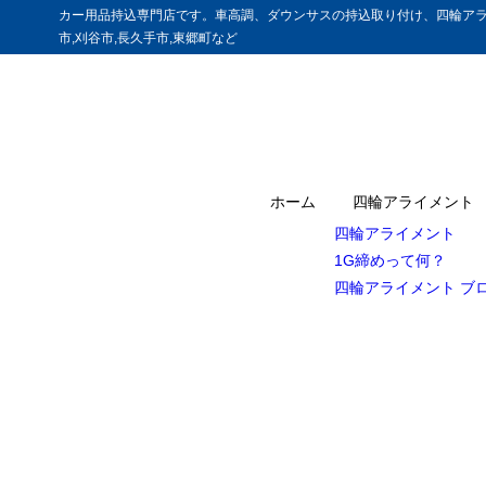
カー用品持込専門店です。車高調、ダウンサスの持込取り付け、四輪アラ
市,刈谷市,長久手市,東郷町など
ホーム
四輪アライメント
四輪アライメント
1G締めって何？
四輪アライメント ブ