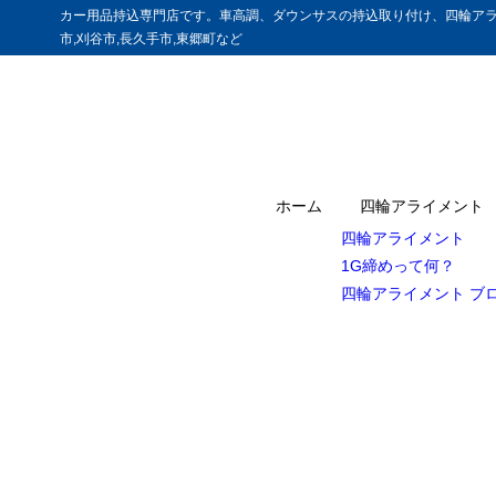
カー用品持込専門店です。車高調、ダウンサスの持込取り付け、四輪アラ
市,刈谷市,長久手市,東郷町など
ホーム
四輪アライメント
四輪アライメント
1G締めって何？
四輪アライメント ブ