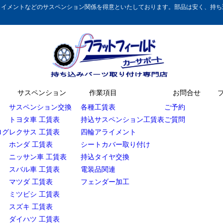
イメントなどのサスペンション関係を得意といたしております。部品は安く、持ち込
サスペンション
作業項目
お問合せ
サスペンション交換
各種工賃表
ご予約
トヨタ車 工賃表
持込サスペンション工賃表
ご質問
ログ
レクサス 工賃表
四輪アライメント
ホンダ 工賃表
シートカバー取り付け
ニッサン車 工賃表
持込タイヤ交換
スバル車 工賃表
電装品関連
マツダ 工賃表
フェンダー加工
ミツビシ 工賃表
スズキ 工賃表
ダイハツ 工賃表