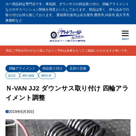
カー用品持込専門店です。車高調、ダウンサスの持込取り付け、四輪アライメント
などのサスペンション関係を得意といたしております。部品は安く、持ち込みでの
取り付けお待ち致しております。 愛知県日進市は名古屋市,豊田市,刈谷市,長久手市,
東郷町など
MENU
現在ご予約の方がかなり混んでおりご予約は余裕をもってご確認いただけますと幸いです。
四輪アライメント
持込取り付け
足回り交換
#JJ2
#N-VAN
#RS-R
Ｎ-VAN JJ2 ダウンサス取り付け 四輪アラ
イメント調整
2019年6月30日