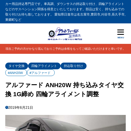
カー用品持込専門店です。車高調、ダウンサスの持込取り付け、四輪アライメント
などのサスペンション関係を得意といたしております。部品は安く、持ち込みでの
取り付けお待ち致しております。 愛知県日進市は名古屋市,豊田市,刈谷市,長久手市,
東郷町など
MENU
現在ご予約の方がかなり混んでおりご予約は余裕をもってご確認いただけますと幸いです。
タイヤ交換
四輪アライメント
持込取り付け
#ANH20W
#アルファード
アルファード ANH20W 持ち込みタイヤ交
換 1G締め 四輪アライメント調整
2019年6月21日