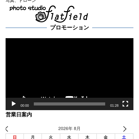
写真、ドローン
プロモーション
動
画
プ
レー
ヤー
00:00
01:28
営業日案内
2026年 8月
日
月
火
水
木
金
土