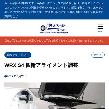
カー用品持込専門店です。車高調、ダウンサスの持込取り付け、四輪アライメント
などのサスペンション関係を得意といたしております。部品は安く、持ち込みでの
取り付けお待ち致しております。 愛知県日進市は名古屋市,豊田市,刈谷市,長久手市,
東郷町など
MENU
現在ご予約の方がかなり混んでおりご予約は余裕をもってご確認いただけますと幸いです。
四輪アライメント
#WRX
WRX S4 四輪アライメント調整
2019年6月21日