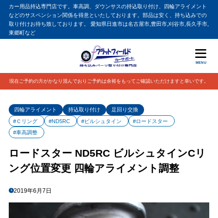
カー用品持込専門店です。車高調、ダウンサスの持込取り付け、四輪アライメント
などのサスペンション関係を得意といたしております。部品は安く、持ち込みでの
取り付けお待ち致しております。 愛知県日進市は名古屋市,豊田市,刈谷市,長久手市,
東郷町など
MENU
現在ご予約の方がかなり混んでおりご予約は余裕をもってご確認いただけますと幸いです。
四輪アライメント
持込取り付け
足回り交換
#Ｃリング
#ND5RC
#ビルシュタイン
#ロードスター
#車高調整
ロードスター ND5RC ビルシュタインCリ
ング位置変更 四輪アライメント調整
2019年6月7日