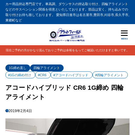
カー用品持込専門店です。車高調、ダウンサスの持込取り付け、四輪アライメント
などのサスペンション関係を得意といたしております。部品は安く、持ち込みでの
取り付けお待ち致しております。 愛知県日進市は名古屋市,豊田市,刈谷市,長久手市,
東郷町など
MENU
現在ご予約の方がかなり混んでおりご予約は余裕をもってご確認いただけますと幸いです。
1G締め直し
四輪アライメント
#1Gの締め付け
#CR6
#アコードハイブリッド
#四輪アライメント
アコードハイブリッド CR6 1G締め 四輪
アライメント
2019年2月4日