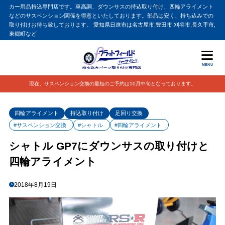
カー用品持込専門店です。車高調、ダウンサスの持込取り付け、四輪アライメント
などのサスペンション関係を得意といたしております。部品は安く、持ち込みでの
取り付けお待ち致しております。 愛知県日進市は名古屋市,豊田市,刈谷市,長久手市,
東郷町など
MENU
現在、サスペンション交換の最短のご予約は10月中旬となっております。
四輪アライメント
持込取り付け
足回り交換
#サスペンション交換
#シャトル
#四輪アライメント
シャトル GP7にダウンサスの取り付けと
四輪アライメント
2018年8月19日