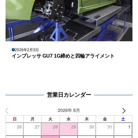
2026年2月3日
インプレッサ GU7 1G締めと四輪アライメント
営業日カレンダー
2026年 8月
日
月
火
水
木
金
土
26
27
28
29
30
31
1