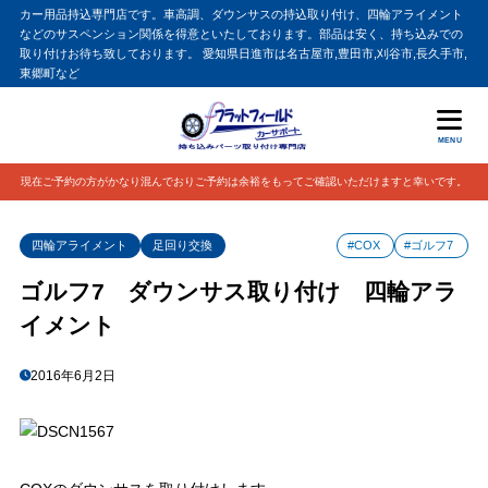
カー用品持込専門店です。車高調、ダウンサスの持込取り付け、四輪アライメント
などのサスペンション関係を得意といたしております。部品は安く、持ち込みでの
取り付けお待ち致しております。 愛知県日進市は名古屋市,豊田市,刈谷市,長久手市,
東郷町など
MENU
現在ご予約の方がかなり混んでおりご予約は余裕をもってご確認いただけますと幸いです。
四輪アライメント
足回り交換
#COX
#ゴルフ7
ゴルフ7 ダウンサス取り付け 四輪アラ
イメント
2016年6月2日