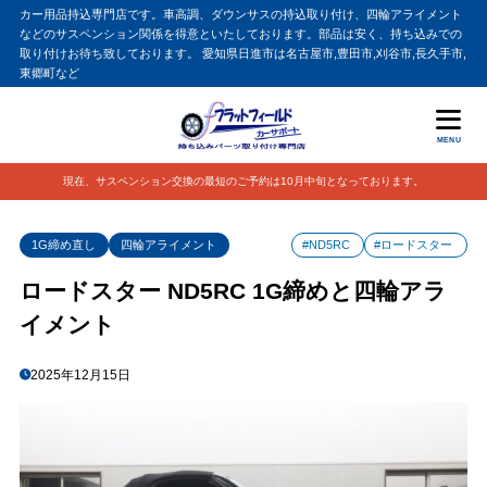
カー用品持込専門店です。車高調、ダウンサスの持込取り付け、四輪アライメント
などのサスペンション関係を得意といたしております。部品は安く、持ち込みでの
取り付けお待ち致しております。 愛知県日進市は名古屋市,豊田市,刈谷市,長久手市,
東郷町など
MENU
現在、サスペンション交換の最短のご予約は10月中旬となっております。
1G締め直し
四輪アライメント
#ND5RC
#ロードスター
ロードスター ND5RC 1G締めと四輪アラ
イメント
2025年12月15日