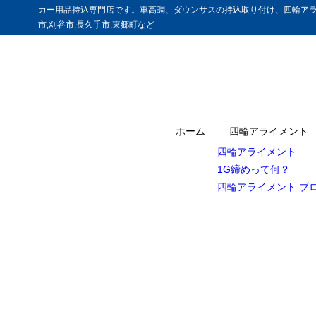
カー用品持込専門店です。車高調、ダウンサスの持込取り付け、四輪アラ
市,刈谷市,長久手市,東郷町など
ホーム
四輪アライメント
四輪アライメント
1G締めって何？
四輪アライメント ブ