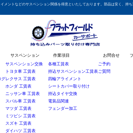
イメントなどのサスペンション関係を得意といたしております。部品は安く、持ち込
サスペンション
作業項目
お問合せ
サスペンション交換
各種工賃表
ご予約
トヨタ車 工賃表
持込サスペンション工賃表
ご質問
ログ
レクサス 工賃表
四輪アライメント
ホンダ 工賃表
シートカバー取り付け
ニッサン車 工賃表
持込タイヤ交換
スバル車 工賃表
電装品関連
マツダ 工賃表
フェンダー加工
ミツビシ 工賃表
スズキ 工賃表
ダイハツ 工賃表