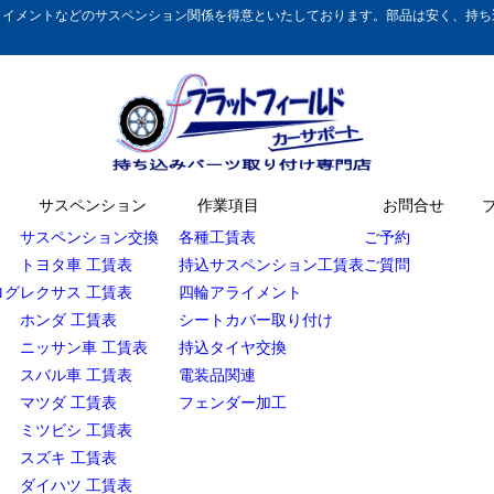
イメントなどのサスペンション関係を得意といたしております。部品は安く、持ち込
サスペンション
作業項目
お問合せ
サスペンション交換
各種工賃表
ご予約
トヨタ車 工賃表
持込サスペンション工賃表
ご質問
ログ
レクサス 工賃表
四輪アライメント
ホンダ 工賃表
シートカバー取り付け
ニッサン車 工賃表
持込タイヤ交換
スバル車 工賃表
電装品関連
マツダ 工賃表
フェンダー加工
ミツビシ 工賃表
スズキ 工賃表
ダイハツ 工賃表