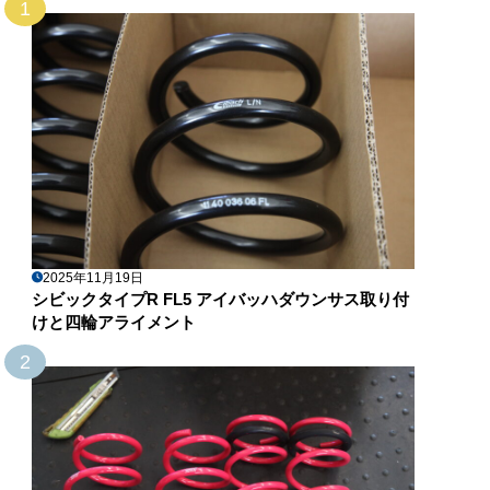
1
2025年11月19日
シビックタイプR FL5 アイバッハダウンサス取り付
けと四輪アライメント
2