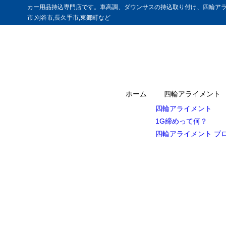
カー用品持込専門店です。車高調、ダウンサスの持込取り付け、四輪アラ
市,刈谷市,長久手市,東郷町など
ホーム
四輪アライメント
四輪アライメント
1G締めって何？
四輪アライメント ブ