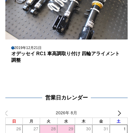
2019年12月21日
オデッセイ RC1 車高調取り付け 四輪アライメント
調整
営業日カレンダー
2026年 8月
日
月
火
水
木
金
土
26
27
28
29
30
31
1