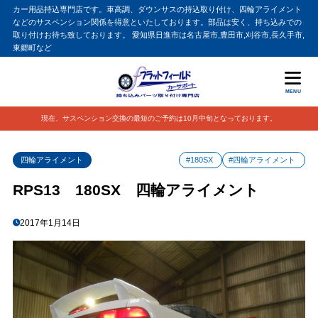
カー用品持込専門店です。車高調、ダウンサスの持込取り付け、四輪アライメント
などのサスペンション関係を得意といたしております。部品は安く、持ち込みでの
取り付けお待ち致しております。 愛知県日進市は名古屋市,豊田市,刈谷市,長久手市,
東郷町など
MENU
現在、サスペンション交換の最短のご予約は10月中旬となっております。
四輪アライメント
#180SX
#四輪アライメント
RPS13 180SX 四輪アライメント
2017年1月14日