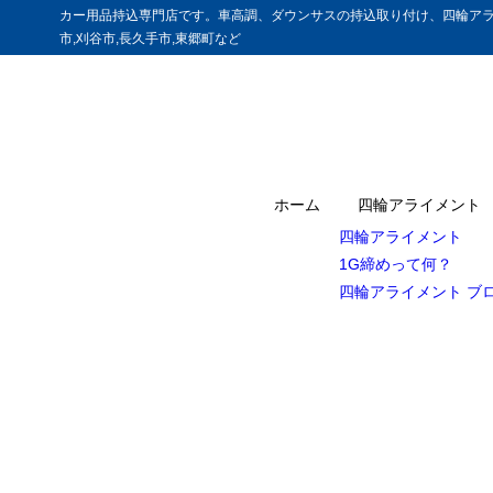
カー用品持込専門店です。車高調、ダウンサスの持込取り付け、四輪アラ
市,刈谷市,長久手市,東郷町など
ホーム
四輪アライメント
四輪アライメント
1G締めって何？
四輪アライメント ブ