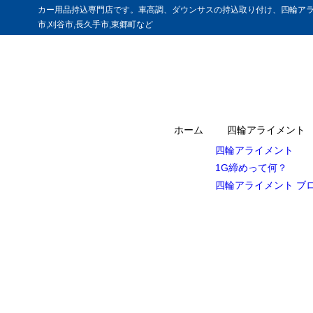
カー用品持込専門店です。車高調、ダウンサスの持込取り付け、四輪アラ
市,刈谷市,長久手市,東郷町など
ホーム
四輪アライメント
四輪アライメント
1G締めって何？
四輪アライメント ブ