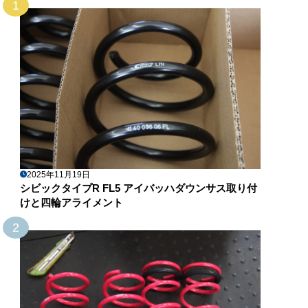
1
2025年11月19日
シビックタイプR FL5 アイバッハダウンサス取り付
けと四輪アライメント
2