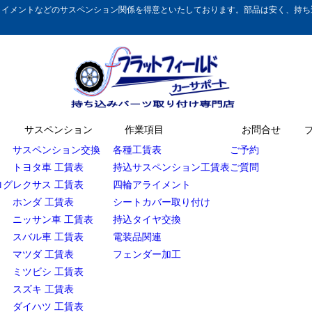
イメントなどのサスペンション関係を得意といたしております。部品は安く、持ち込
サスペンション
作業項目
お問合せ
サスペンション交換
各種工賃表
ご予約
トヨタ車 工賃表
持込サスペンション工賃表
ご質問
ログ
レクサス 工賃表
四輪アライメント
ホンダ 工賃表
シートカバー取り付け
ニッサン車 工賃表
持込タイヤ交換
スバル車 工賃表
電装品関連
マツダ 工賃表
フェンダー加工
ミツビシ 工賃表
スズキ 工賃表
ダイハツ 工賃表