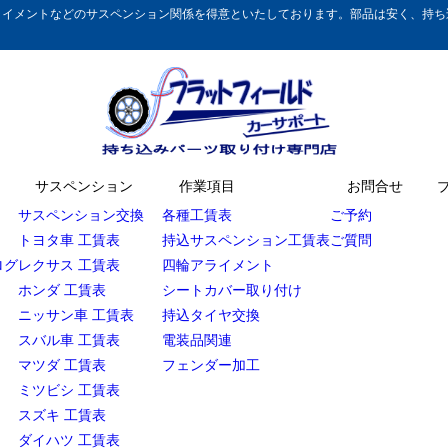
イメントなどのサスペンション関係を得意といたしております。部品は安く、持ち込
サスペンション
作業項目
お問合せ
サスペンション交換
各種工賃表
ご予約
トヨタ車 工賃表
持込サスペンション工賃表
ご質問
ログ
レクサス 工賃表
四輪アライメント
ホンダ 工賃表
シートカバー取り付け
ニッサン車 工賃表
持込タイヤ交換
スバル車 工賃表
電装品関連
マツダ 工賃表
フェンダー加工
ミツビシ 工賃表
スズキ 工賃表
ダイハツ 工賃表