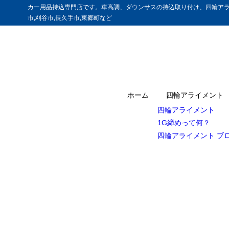
カー用品持込専門店です。車高調、ダウンサスの持込取り付け、四輪アラ
市,刈谷市,長久手市,東郷町など
ホーム
四輪アライメント
四輪アライメント
1G締めって何？
四輪アライメント ブ