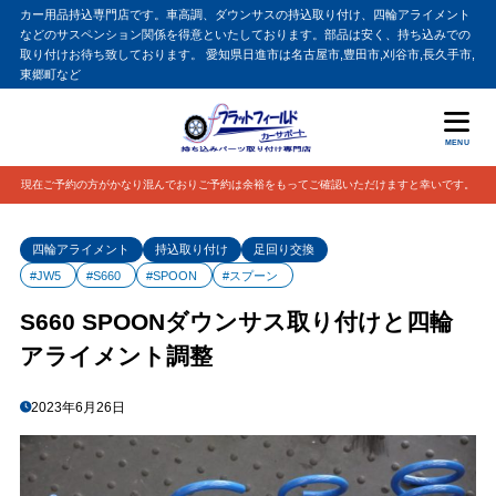
カー用品持込専門店です。車高調、ダウンサスの持込取り付け、四輪アライメント
などのサスペンション関係を得意といたしております。部品は安く、持ち込みでの
取り付けお待ち致しております。 愛知県日進市は名古屋市,豊田市,刈谷市,長久手市,
東郷町など
MENU
現在ご予約の方がかなり混んでおりご予約は余裕をもってご確認いただけますと幸いです。
四輪アライメント
持込取り付け
足回り交換
#JW5
#S660
#SPOON
#スプーン
S660 SPOONダウンサス取り付けと四輪
アライメント調整
2023年6月26日