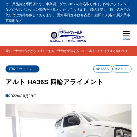
カー用品持込専門店です。車高調、ダウンサスの持込取り付け、四輪アライメント
などのサスペンション関係を得意といたしております。部品は安く、持ち込みでの
取り付けお待ち致しております。 愛知県日進市は名古屋市,豊田市,刈谷市,長久手市,
東郷町など
MENU
現在ご予約の方がかなり混んでおりご予約は余裕をもってご確認いただけますと幸いです。
四輪アライメント
#HA36S
#アルト
アルト HA36S 四輪アライメント
2022年10月19日