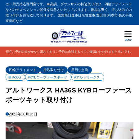
カー用品持込専門店です。車高調、ダウンサスの持込取り付け、四輪アライメント
などのサスペンション関係を得意といたしております。部品は安く、持ち込みでの
取り付けお待ち致しております。 愛知県日進市は名古屋市,豊田市,刈谷市,長久手市,
東郷町など
MENU
現在ご予約の方がかなり混んでおりご予約は余裕をもってご確認いただけますと幸いです。
四輪アライメント
持込取り付け
足回り交換
#HA36S
#KYBローファースポーツ
#アルトワークス
アルトワークス HA36S KYBローファース
ポーツキット取り付け
2022年10月16日