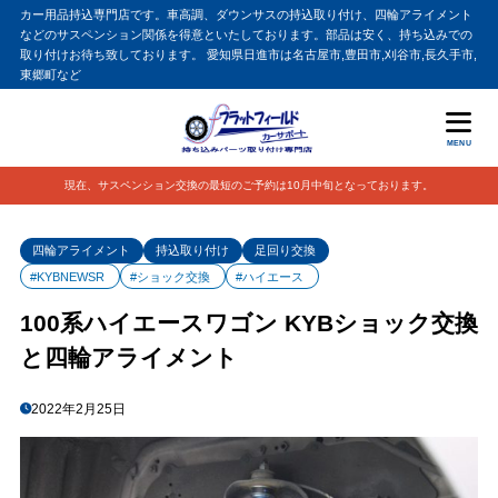
カー用品持込専門店です。車高調、ダウンサスの持込取り付け、四輪アライメント
などのサスペンション関係を得意といたしております。部品は安く、持ち込みでの
取り付けお待ち致しております。 愛知県日進市は名古屋市,豊田市,刈谷市,長久手市,
東郷町など
MENU
現在、サスペンション交換の最短のご予約は10月中旬となっております。
四輪アライメント
持込取り付け
足回り交換
#KYBNEWSR
#ショック交換
#ハイエース
100系ハイエースワゴン KYBショック交換
と四輪アライメント
2022年2月25日