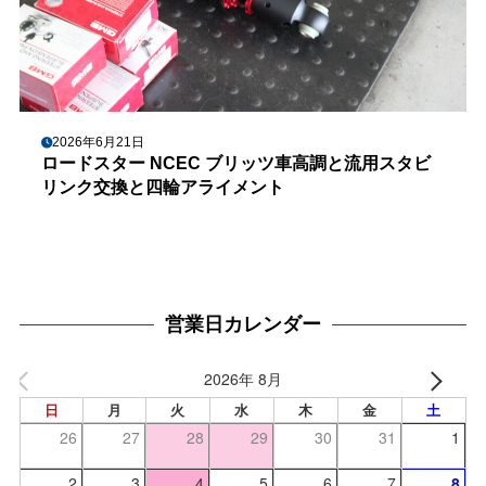
2026年6月21日
ロードスター NCEC ブリッツ車高調と流用スタビ
リンク交換と四輪アライメント
営業日カレンダー
2026年 8月
日
月
火
水
木
金
土
26
27
28
29
30
31
1
2
3
4
5
6
7
8