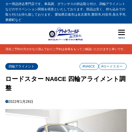
カー用品持込専門店です。車高調、ダウンサスの持込取り付け、四輪アライメント
などのサスペンション関係を得意といたしております。部品は安く、持ち込みでの
取り付けお待ち致しております。 愛知県日進市は名古屋市,豊田市,刈谷市,長久手市,
東郷町など
MENU
現在ご予約の方がかなり混んでおりご予約は余裕をもってご確認いただけますと幸いです。
四輪アライメント
#NA6CE
#ロードスター
ロードスター NA6CE 四輪アライメント調
整
2022年1月28日