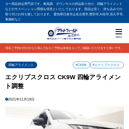
カー用品持込専門店です。車高調、ダウンサスの持込取り付け、四輪アライメント
などのサスペンション関係を得意といたしております。部品は安く、持ち込みでの
取り付けお待ち致しております。 愛知県日進市は名古屋市,豊田市,刈谷市,長久手市,
東郷町など
MENU
現在ご予約の方がかなり混んでおりご予約は余裕をもってご確認いただけますと幸いです。
四輪アライメント
#CK9W
#エクリプスクロス
エクリプスクロス CK9W 四輪アライメン
ト調整
2021年11月19日