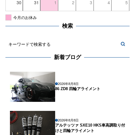
30
31
1
2
3
4
5
今月のお休み
検索
新着ブログ
2026年8月8日
86 ZD8 四輪アライメント
2026年8月8日
アルテッツァ SXE10 HKS車高調取り付
けと四輪アライメント