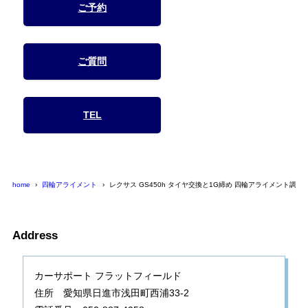
ご予約
ご質問
TEL
home
四輪アライメント
レクサス GS450h タイヤ交換と1G締め 四輪アライメント調整
Address
カーサポート フラットフィールド
住所 愛知県日進市浅田町西浦33-2