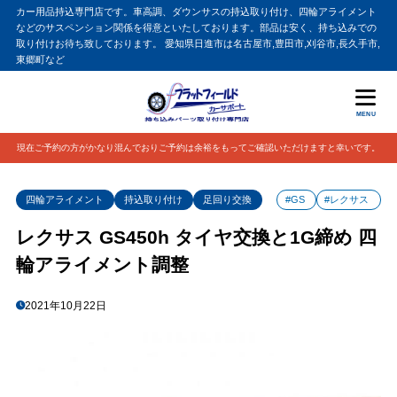
カー用品持込専門店です。車高調、ダウンサスの持込取り付け、四輪アライメント
などのサスペンション関係を得意といたしております。部品は安く、持ち込みでの
取り付けお待ち致しております。 愛知県日進市は名古屋市,豊田市,刈谷市,長久手市,
東郷町など
MENU
現在ご予約の方がかなり混んでおりご予約は余裕をもってご確認いただけますと幸いです。
四輪アライメント
持込取り付け
足回り交換
#GS
#レクサス
レクサス GS450h タイヤ交換と1G締め 四
輪アライメント調整
2021年10月22日