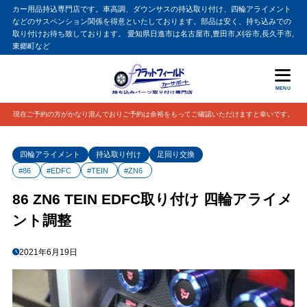
カー用品持込専門店です。車高調、ダウンサスの持込取り付け、四輪アライメント
などのサスペンション関係を得意といたしております。部品は安く、持ち込みでの
取り付けお待ち致しております。 愛知県日進市は名古屋市,豊田市,刈谷市,長久手市,
東郷町など
MENU
現在ご予約の方がかなり混んでおりご予約は余裕をもってご確認いただけますと幸いです。
四輪アライメント
持込取り付け
足回り交換
#86
#EDFC
#TEIN
#ZN6
86 ZN6 TEIN EDFC取り付け 四輪アライメ
ント調整
2021年6月19日