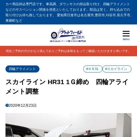
カー用品持込専門店です。車高調、ダウンサスの持込取り付け、四輪アライメント
などのサスペンション関係を得意といたしております。部品は安く、持ち込みでの
取り付けお待ち致しております。 愛知県日進市は名古屋市,豊田市,刈谷市,長久手市,
東郷町など
MENU
現在ご予約の方がかなり混んでおりご予約は余裕をもってご確認いただけますと幸いです。
四輪アライメント
#ＨＲ31
#スカイライン
スカイライン HR31 1Ｇ締め 四輪アライ
メント調整
2020年12月23日