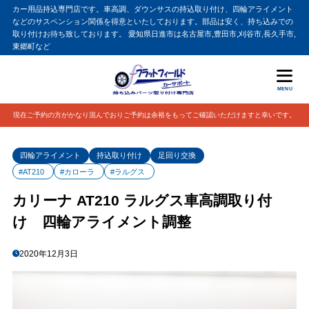
カー用品持込専門店です。車高調、ダウンサスの持込取り付け、四輪アライメント
などのサスペンション関係を得意といたしております。部品は安く、持ち込みでの
取り付けお待ち致しております。 愛知県日進市は名古屋市,豊田市,刈谷市,長久手市,
東郷町など
MENU
現在ご予約の方がかなり混んでおりご予約は余裕をもってご確認いただけますと幸いです。
四輪アライメント
持込取り付け
足回り交換
#AT210
#カローラ
#ラルグス
カリーナ AT210 ラルグス車高調取り付
け 四輪アライメント調整
2020年12月3日