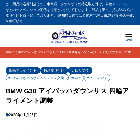
カー用品持込専門店です。車高調、ダウンサスの持込取り付け、四輪アライメント
などのサスペンション関係を得意といたしております。部品は安く、持ち込みでの
取り付けお待ち致しております。 愛知県日進市は名古屋市,豊田市,刈谷市,長久手市,
東郷町など
MENU
現在ご予約の方がかなり混んでおりご予約は余裕をもってご確認いただけますと幸いです。
四輪アライメント
持込取り付け
足回り交換
#BMW 持ち込みサスペンション交換
#G30
#アイバッハ
BMW G30 アイバッハダウンサス 四輪ア
ライメント調整
2020年11月26日