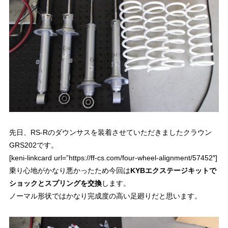
先日、RS-Rのダウンサスを装着させていただきましたクラウン
GRS202です。
[keni-linkcard url=”https://ff-cs.com/four-wheel-alignment/57452″]
乗り心地がかなり悪かったため今回は
KYBエクステージキットで
ショックとスプリングを交換
します。
ノーマル形状ではかなり完成度の高い足廻りだと思います。