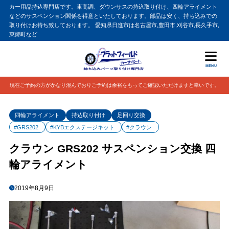
カー用品持込専門店です。車高調、ダウンサスの持込取り付け、四輪アライメント
などのサスペンション関係を得意といたしております。部品は安く、持ち込みでの
取り付けお待ち致しております。 愛知県日進市は名古屋市,豊田市,刈谷市,長久手市,
東郷町など
MENU
現在ご予約の方がかなり混んでおりご予約は余裕をもってご確認いただけますと幸いです。
四輪アライメント
持込取り付け
足回り交換
#GRS202
#KYBエクステージキット
#クラウン
クラウン GRS202 サスペンション交換 四
輪アライメント
2019年8月9日