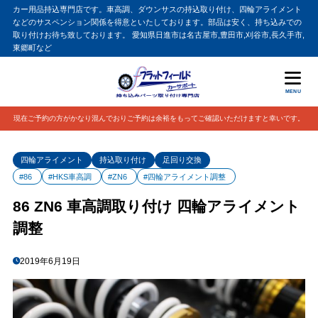
カー用品持込専門店です。車高調、ダウンサスの持込取り付け、四輪アライメント
などのサスペンション関係を得意といたしております。部品は安く、持ち込みでの
取り付けお待ち致しております。 愛知県日進市は名古屋市,豊田市,刈谷市,長久手市,
東郷町など
MENU
現在ご予約の方がかなり混んでおりご予約は余裕をもってご確認いただけますと幸いです。
四輪アライメント
持込取り付け
足回り交換
#86
#HKS車高調
#ZN6
#四輪アライメント調整
86 ZN6 車高調取り付け 四輪アライメント
調整
2019年6月19日