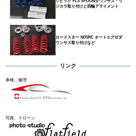
シビック FL5 SPOONダウンサス・リ
ジカラ取り付けと四輪アライメント
ロードスター ND5RC オートエグゼダ
ウンサス取り付けなど
リンク
車検、修理
写真、ドローン