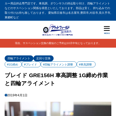
カー用品持込専門店です。車高調、ダウンサスの持込取り付け、四輪アライメント
などのサスペンション関係を得意といたしております。部品は安く、持ち込みでの
取り付けお待ち致しております。 愛知県日進市は名古屋市,豊田市,刈谷市,長久手市,
東郷町など
MENU
現在、サスペンション交換の最短のご予約は10月中旬となっております。
四輪アライメント
足回り交換
#1G締め
#ブレイド
#四輪アライメント調整
#車高調整
ブレイド GRE156H 車高調整 1G締め作業
と四輪アライメント
2019年4月1日